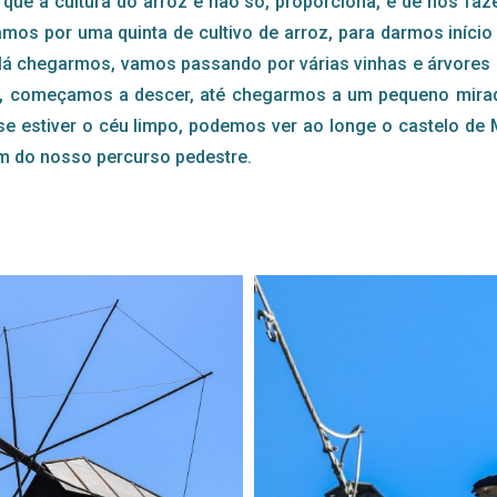
ue a cultura do arroz e não só, proporciona, é de nos faz
mos por uma quinta de cultivo de arroz, para darmos início
lá chegarmos, vamos passando por várias vinhas e árvores 
 começamos a descer, até chegarmos a um pequeno mirad
e se estiver o céu limpo, podemos ver ao longe o castelo 
im do nosso percurso pedestre.