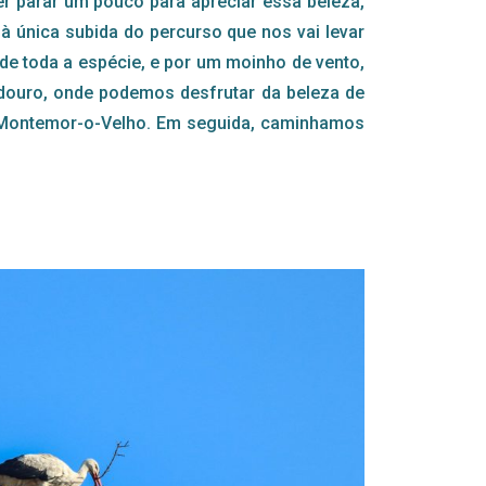
er parar um pouco para apreciar essa beleza,
 à única subida do percurso que nos vai levar
de toda a espécie, e por um moinho de vento,
ouro, onde podemos desfrutar da beleza de
de Montemor-o-Velho. Em seguida, caminhamos